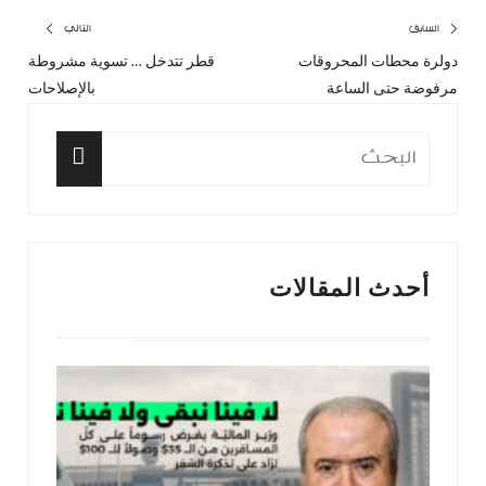
تصفّح
السابق
التالي
دولرة محطات المحروقات
قطر تتدخل … تسوية مشروطة
المقال
المق
المقالات
مرفوضة حتى الساعة
بالإصلاحات
السابق:
التا
البحث
عن:
البحث
أحدث المقالات