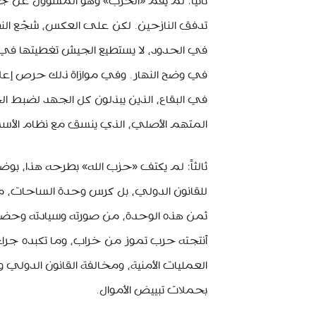
ثانياً: لم يقم «الحزب» وهو المسؤول عن ج
تدفق النازحين. لكن على العكس، شجّع النظا
في الحدود، لا يستطيع الجيش تغطيتها في ا
في وضح النهار. وفي موازاة ذلك حرص إعلا
في البقاع، الذين يبذلون كل الجهد لضبط ا
المتهم الأصلي، الذي ينسق مع نظام الأسد
ثالثاً: لم يكتف «حزب الله» بطرحه هذا، بو
للقانون الدولي، بل كرس وحدة الساحات، من الز
ثمن هذه الوحدة، من صورته وسيادته وحضوره
أنتجته حرب تموز من خراب، وما تكبده جراء
العمليات الأمنية، ومخالفة القانون الدولي
بحملات تبييض الأموال.