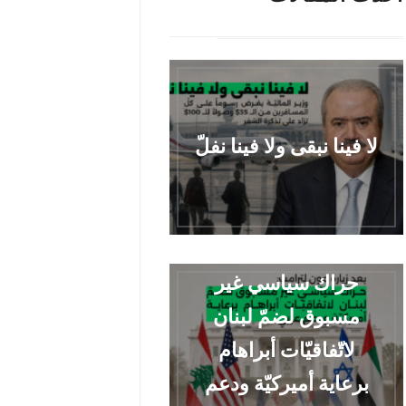
لا فينا نبقى ولا فينا نفلّ
حراك سياسي غير
مسبوق لضمّ لبنان
لاتّفاقيّات أبراهام
برعاية أميركيّة ودعم