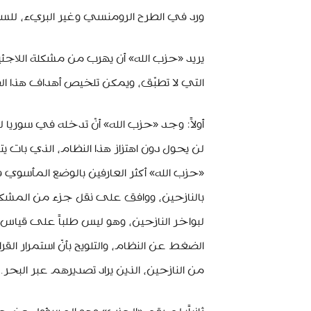
ورد في الطرح الرومنسي وغير البريء، للس
يريد «حزب الله» أن يهرب من مشكلة اللاجئي
التي لا تطبّق، ويمكن تلخيص أهداف هذا الط
أولاً: وجد «حزب الله» أنّ تدخله في سوريا
لن يحول دون اهتزاز هذا النظام، الذي بات يتر
«حزب الله» أكثر العارفين بالوضع المأسو
بالنازحين، ووافق على نقل جزء من المشكلة 
لبواخر النازحين، وهو ليس طلباً على قياس ا
الضغط عن النظام، والتلويح بأنّ استمرار القر
من النازحين، الذين يراد تصديرهم عبر البحر.