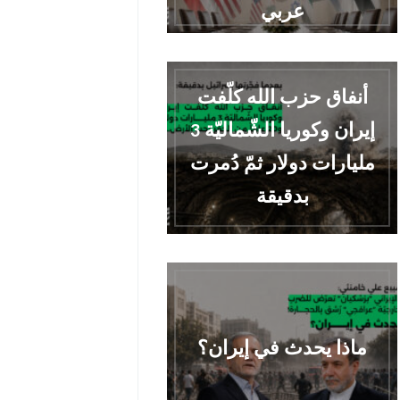
عربي
أنفاق حزب الله كلّفت
إيران وكوريا الشّماليّة 3
مليارات دولار ثمّ دُمرت
بدقيقة
ماذا يحدث في إيران؟