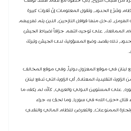
زء من أسباب النزوح، بأي خطوة مع نظام الأسد لوقف
م وشرّع الحدود، وتقول المعلومات إنّ ثغرات كبيرة
لهرمل، تدخل منها قوافل النازحين، الذين يتم تهريبهم
م الممانعة، على توجيه التهم جزافاً لضباط الجيش
لحدود، ذلك بقصد وضع المسؤولية لدى الجيش وتبرئة
.
ضع لبنان في موقع المعزول دولياً، وفي موقع المخالف
اوية التقليدية المعتادة، أي الزاوية التي تدفع لبنان
، على المستويين الدولي والعربي، كأنّه لم يكفه ما
 قتال «حزب الله» في سوريا، وما لحق به جراء
 وتجارة الممنوعات، والتعرض للنظام المالي والنقدي