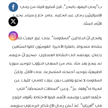
ب”رمي اليهود بالبحر”، قبل أسابيع قليلة من رمي
الاسرائيليّين رجال عبد الحكيم عامر خارج سيناء، بحرب
الأيّام الستّة.
والحال أنّ الدكاكين “المقاومة” على غرار البعث تتانسل
بنشاط ملحوظ، بالفترة الأخيرة. القوميّون كانوا السبّاقين
باعلان عودتهم الى النشاط العسكري. صحيح أنّ حزبهم
لم ينجح بعد مئة عام من السعي الدؤوب لتوحيد سوريا
الطبيعيّة بتوحيد أجنحته المتصارعة على الأقلّ، ولكنّ
المقاومة لا تحلو وتطيب دون عزف كلامي كثيف عن
الحياة ك”وقفة عزّ”، وعن “السلالات المنحطّة” التي
خلّفها العرب وراءهم لأنّهم قبلوا الاختلاط بأقوام الزنوج
في “أفريكيا”. ثمّ أعلن رجال الأخ شاكر البرجاوي بدورهم