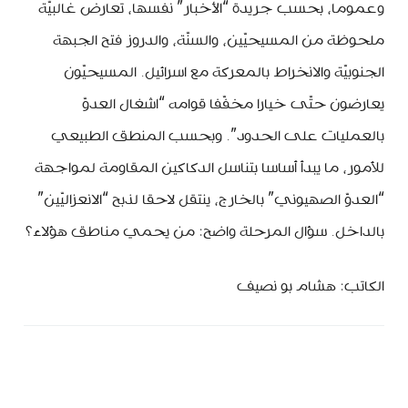
وعموما، بحسب جريدة “الأخبار” نفسها، تعارض غالبيّة
ملحوظة من المسيحيّين، والسنّة، والدروز فتح الجبهة
الجنوبيّة والانخراط بالمعركة مع اسرائيل. المسيحيّون
يعارضون حتّى خيارا مخفّفا قوامه “اشغال العدوّ
بالعمليات على الحدود”. وبحسب المنطق الطبيعي
للأمور، ما يبدأ أساسا بتناسل الدكاكين المقاومة لمواجهة
“العدوّ الصهيوني” بالخارج، ينتقل لاحقا لذبح “الانعزاليّين”
بالداخل. سؤال المرحلة واضح: من يحمي مناطق هؤلاء؟
الكاتب: هشام بو نصيف
MinBeirut