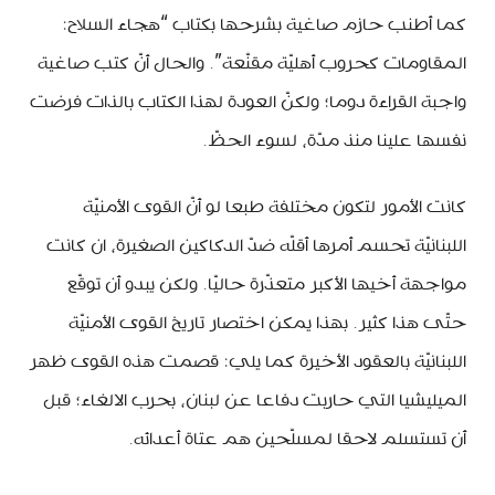
كما أطنب حازم صاغية بشرحها بكتاب “هجاء السلاح:
المقاومات كحروب أهليّة مقنّعة”. والحال أنّ كتب صاغية
واجبة القراءة دوما؛ ولكنّ العودة لهذا الكتاب بالذات فرضت
نفسها علينا منذ مدّة، لسوء الحظّ.
كانت الأمور لتكون مختلفة طبعا لو أنّ القوى الأمنيّة
اللبنانيّة تحسم أمرها أقلّه ضدّ الدكاكين الصغيرة، ان كانت
مواجهة أخيها الأكبر متعذّرة حاليّا. ولكن يبدو أن توقّع
حتّى هذا كثير. بهذا يمكن اختصار تاريخ القوى الأمنيّة
اللبنانيّة بالعقود الأخيرة كما يلي: قصمت هذه القوى ظهر
الميليشيا التي حاربت دفاعا عن لبنان، بحرب الالغاء؛ قبل
أن تستسلم لاحقا لمسلّحين هم عتاة أعدائه.