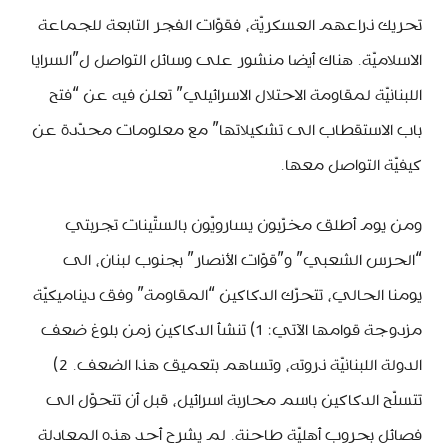
تحريك ذراعهم العسكريّة، فقوّات الفجر التابعة للجماعة
الاسلاميّة. هناك أيضا منشور على وسائل التواصل ل”السرايا
اللبنانيّة لمقاومة الاحتلال الاسرائيلي” تعلن فيه عن “فتح
باب الاستقطاب الى تشكيلاتها” مع معلومات محدّدة عن
كيفيّة التواصل معها.
ومن يوم أطلق مخرّبون يسارويّون بالستّينات تجربتي
“الحرس الشعبي” و”قوّات الأنصار” بجنوب لبنان، الى
يومنا الحالي، تتحرّك الدكاكين “المقاومة” وفق ديناميكيّة
مزدوجة قوامها الآتي: 1) تنشأ الدكاكين زمن بلوغ ضعف
الدولة اللبنانيّة ذروته، وتساهم بتعميق هذا الضعف. 2)
تتسلّح الدكاكين باسم محاربة اسرائيل، قبل أن تتحوّل الى
فصائل بحروب أهليّة طاحنة. لم يشرح أحد هذه المعادلة