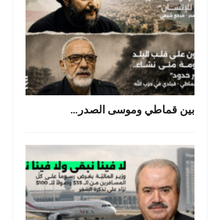
بين قماطي وموسى الصدر…