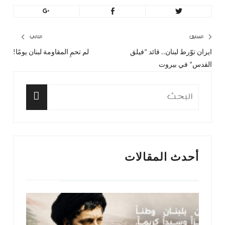
تصفّح
السابق
التالي
ايران توّرط لبنان.. قائد “فيلق
لم تحمِ المقاومة لبنان يومًا!
المقال
المق
المقالات
القدس” في بيروت
السابق:
التا
البحث
عن:
البحث
أحدث المقالات