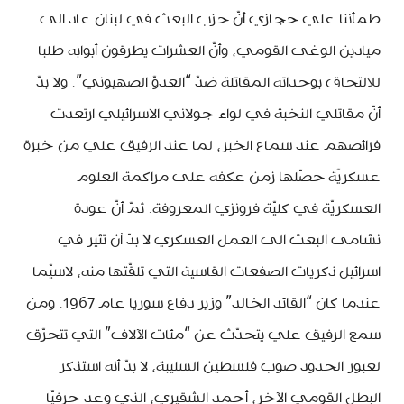
طمأننا علي حجازي أنّ حزب البعث في لبنان عاد الى
ميادين الوغى القومي، وأنّ العشرات يطرقون أبوابه طلبا
للالتحاق بوحداته المقاتلة ضدّ “العدوّ الصهيوني”. ولا بدّ
أنّ مقاتلي النخبة في لواء جولاني الاسرائيلي ارتعدت
فرائصهم عند سماع الخبر، لما عند الرفيق علي من خبرة
عسكريّة حصّلها زمن عكفه على مراكمة العلوم
العسكريّة في كليّة فرونزي المعروفة. ثمّ أنّ عودة
نشامى البعث الى العمل العسكري لا بدّ أن تثير في
اسرائيل ذكريات الصفعات القاسية التي تلقّتها منه، لاسيّما
عندما كان “القائد الخالد” وزير دفاع سوريا عام 1967. ومن
سمع الرفيق علي يتحدّث عن “مئات الآلاف” التي تتحرّق
لعبور الحدود صوب فلسطين السليبة، لا بدّ أنه استذكر
البطل القومي الآخر، أحمد الشقيري، الذي وعد حرفيّا