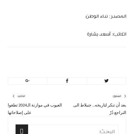
المصدر: نداء الوطن
الكاتب: أسعد بشارة
MinBeirut
تصفّح
السابق
التالي
بعد أن تنكر لتاريخه.. جنبلاط الى
العيوب في موازنة الـ2024 تطغوا
المقال
المق
المقالات
التراجع دُرْ
على إصلاحاتها
السابق:
التا
البحث