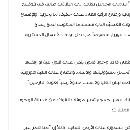
 سامي الجميّل بكتاب إلى ميقاتي طالبه فيه بتوضيح
وروبي وإطلاع الرأي العام على حقيقة ما يجري، والإفصاح
العمليّة التي ستتّخذها الحكومة لمنع إدماج
إلى سوريا، خصوصاً في ظل توقف الأعمال العسكرية
 كنعان فأكّد وجود قانون ينص على قبول هبة أو رفضها
تحمل مسؤولياتها والالتئام والاطلاع على الهبة الاوروبية
نان العليا ولا تحدد جدولاً زمنياً لعودة النازحين”.
نية سمير جعجع تغيير موقف القوات من مسألة الوجود
لمليارات.
تمراره على الأرض اللبنانية، قائلاً إن “هذا الأمر غير