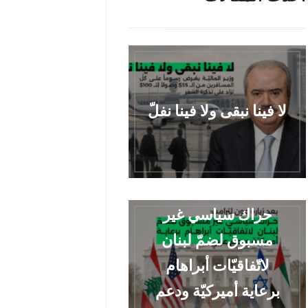
لا فينا نبقى ولا فينا نفلّ
حراك سياسي غير
مسبوق لضمّ لبنان
لاتّفاقيّات أبراهام
برعاية أميركيّة ودعم