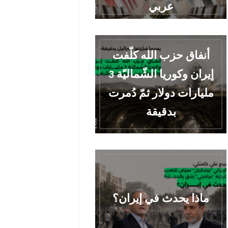
عربي
أنفاق حزب الله كلّفت
إيران وكوريا الشّماليّة 3
مليارات دولار ثمّ دُمرت
بدقيقة
ماذا يحدث في إيران؟