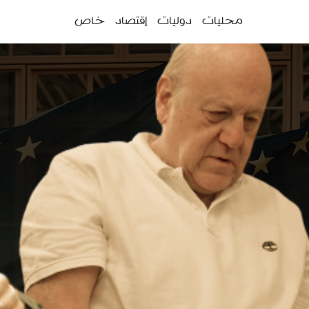
ئمة
محليات
دوليات
إقتصاد
خاص
سية