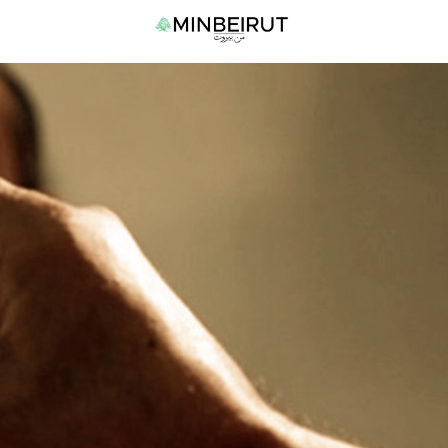
نتقل
القا
لى
الرئي
لمحتوى