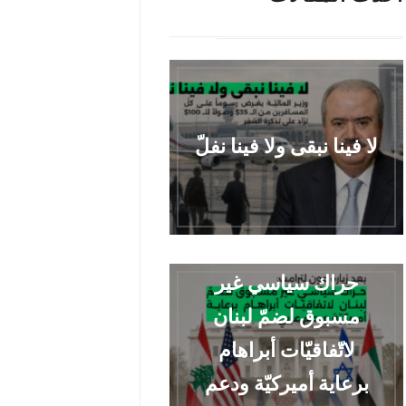
لا فينا نبقى ولا فينا نفلّ
حراك سياسي غير
مسبوق لضمّ لبنان
لاتّفاقيّات أبراهام
برعاية أميركيّة ودعم