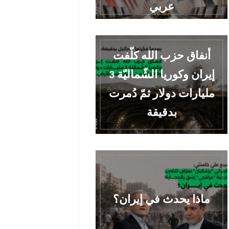
عربي
أنفاق حزب الله كلّفت
إيران وكوريا الشّماليّة 3
مليارات دولار ثمّ دُمرت
بدقيقة
ماذا يحدث في إيران؟