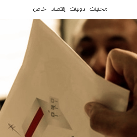
ئمة
محليات
دوليات
إقتصاد
خاص
سية