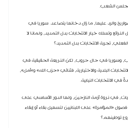
 مجلس الشعب.
ريخ والرد عليها، ما زال دخانها يتصاعد. سوريا في
لذرائع وتسلك خيار الانتخابات بدل التمديد، ولماذا لا
لفعلي، تجربة الانتخابات بدل التمديد؟
رب، وسوريا في حال حروب، لكن الذريعة الحقيقية في
خابات البلدية والاختيارية، فثنائي «حزب الله» و»أمل»،
في الانتخابات النيابية.
ت، في ذروة أزمة النازحين، ولها الدور الأساسي على
ول «المؤامرة» على اللبنانيين لتسهيل بقاء أو إبقاء
روع توطينهم؟