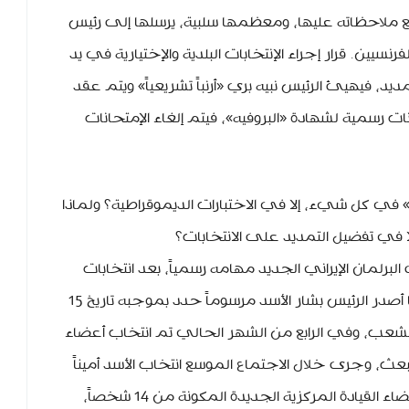
يضع ملاحظاته عليها، ومعظمها سلبية، يرسلها إلى رئيس
نسيين. قرار إجراء الإنتخابات البلدية والإختيارية في يد
يد، فيهيئ الرئيس نبيه بري «أرنباً تشريعياً» ويتم عقد
ات رسمية لشهادة «البروفيه»، فيتم إلغاء الإمتحانات
ه» في كل شيء، إلا في الاختبارات الديموقراطية؟ ولماذا
 في تفضيل التمديد على الانتخابات؟
برلمان الإيراني الجديد مهامه رسمياً، بعد انتخابات
جرت منذ شهرين. هذا في إيران، في سوريا أصدر الرئيس بشار الأسد مرسوماً حدد بموجبه تاريخ 15
لشعب، وفي الرابع من الشهر الحالي تم انتخاب أعضاء
عث، وجرى خلال الاجتماع الموسع انتخاب الأسد أميناً
عاماً للحزب بالإجماع، كما جرى انتخاب أعضاء القيادة المركزية الجديدة المكونة من 14 شخصاً،