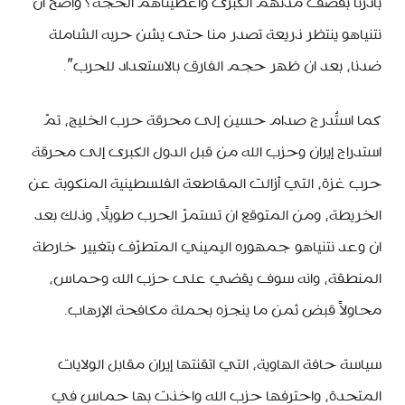
بادرنا بقصف مدنهم الكبرى واعطيناهم الحجة؟ واضح أن
نتنياهو ينتظر ذريعة تصدر منا حتى يشن حربه الشاملة
ضدنا، بعد ان ظهر حجم الفارق بالاستعداد للحرب”.
كما استُدرج صدام حسين إلى محرقة حرب الخليج، تمّ
استدراج إيران وحزب الله من قبل الدول الكبرى إلى محرقة
حرب غزة، التي أزالت المقاطعة الفلسطينية المنكوبة عن
الخريطة، ومن المتوقع ان تستمرّ الحرب طويلًا، وذلك بعد
ان وعد نتنياهو جمهوره اليميني المتطرّف بتغيير خارطة
المنطقة، وانه سوف يقضي على حزب الله وحماس،
محاولاً قبض ثمن ما ينجزه بحملة مكافحة الإرهاب.
سياسة حافة الهاوية، التي اتقنتها إيران مقابل الولايات
المتحدة، واحترفها حزب الله واخذت بها حماس في