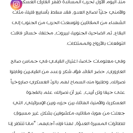
منذ اليوم الأول لحرب المساندة ظهر الفارق العسكري
والأمني جليّاً لصالح العدو، فقد سقط بأسابيع قليلة مئات
الشهداء من المقاتلين وتوسعت الحرب من الجنوب إلى
البقاع، ثم الضاحية الجنوبية لبيروت، مخلفة خسائر فاقت
التوقعات بالأرواح والممتلكات.
وفي معلومات خاصة اغتيال القيادي في حماس صالح
العاروري، حضر القائد فؤاد شكر وعدد من القياديين وقابلوا
نصرالله، وطلبوا منه السماح لهم بالردّ العسكري صاروخياً
على حيفا وتل أبيب، غير أن نصرالله علم بالفجوة
العسكرية والأمنية الهائلة بين حزبه وبين الإسرائيلي، التي
جعلت من هوية مقاتليه مكشوفين بشكل غير مسبوق
للطائرات المسيرة العدوّة، لهذا فإنه أجابهم: “ماذا تنتظر إذا