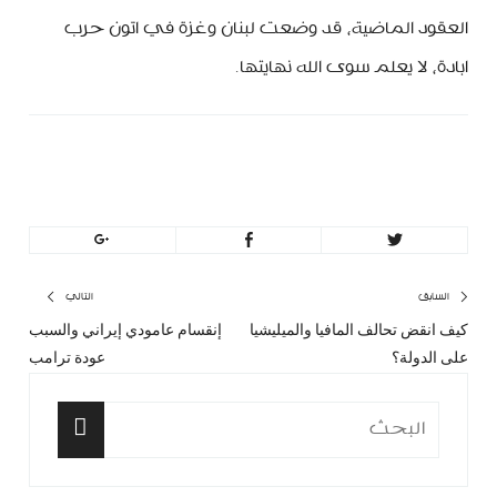
العقود الماضية، قد وضعت لبنان وغزة في اتون حرب
ابادة، لا يعلم سوى الله نهايتها.
MinBeirut
تصفّح
السابق
التالي
كيف انقض تحالف المافيا والميليشيا
إنقسام عامودي إيراني والسبب
المقال
المق
المقالات
على الدولة؟
عودة ترامب
السابق:
التا
البحث
عن:
البحث