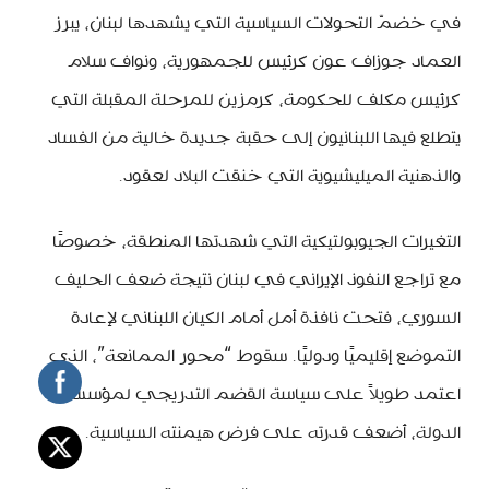
في خضمّ التحولات السياسية التي يشهدها لبنان، يبرز
العماد جوزاف عون كرئيس للجمهورية، ونواف سلام
كرئيس مكلف للحكومة، كرمزين للمرحلة المقبلة التي
يتطلع فيها اللبنانيون إلى حقبة جديدة خالية من الفساد
والذهنية الميليشيوية التي خنقت البلاد لعقود.
التغيرات الجيوبولتيكية التي شهدتها المنطقة، خصوصًا
مع تراجع النفوذ الإيراني في لبنان نتيجة ضعف الحليف
السوري، فتحت نافذة أمل أمام الكيان اللبناني لإعادة
التموضع إقليميًا ودوليًا. سقوط “محور الممانعة”، الذي
اعتمد طويلاً على سياسة القضم التدريجي لمؤسسات
الدولة، أضعف قدرته على فرض هيمنته السياسية.