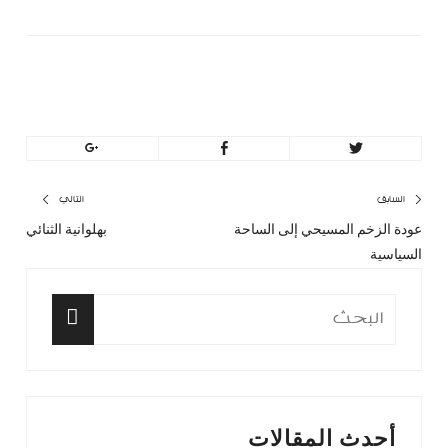
MinBeirut
تصفّح
السابق
التالي
عودة الزخم المسيحي إلى الساحة
بهلوانية الثنائي
المقال
المق
المقالات
السياسية
السابق:
التا
البحث
عن:
البحث
أحدث المقالات