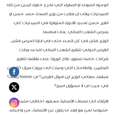
الوجوه السوداء او الصفراء التي تخرج خاوية اليدين من تلك
الصيدليات يبقى ان نطلب من وزير الصحة حمد حسن او
الغير حسن تحديد الادوية المتوفرة في الصيدليات كي
يمرض الشعب اللبناني على اساسها.
الوزير فشل في كل شيء حتى في ادارة المرض فشل،
القرض الدولي لتلقيح الشعب اللبناني اضاعه وباتت
شركات خاصة تستورد لقاح كورونا على نفقتها لتلقيح
اللبنانيين، واللقاحات التي وصلت الى بيروت سرق اكثر من
نصفها، معالي الوزير اين اموال القرض؟ اي hoover زلعته؟
في جيب اي لا مسؤول اصبح؟
الارتقاء الى مصاف الانسانية مجهود اخلاقي مضني
خصوصا لمن هو ابعد ما يكون عن الانسانية، من واجبكم