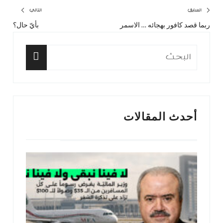
تصفّح
السابق
التالي
ربما قصد كافور بهجائه … الاسمر
بأيّ حال؟
المقال
المق
المقالات
السابق:
التا
البحث
عن:
البحث
أحدث المقالات