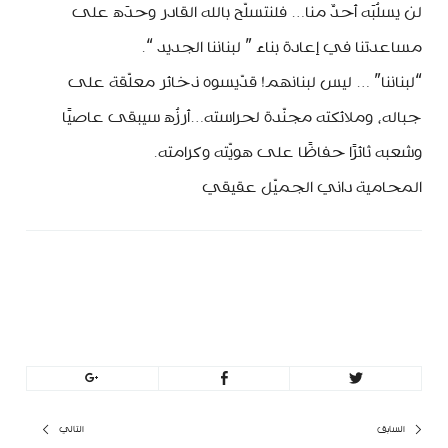
لن يسلُبَه أحدٌ منا… فلنتسلّح بالله القادر وحدَه على
مساعدتنا في إعادة بناء ” لبناننا الجديد “.
“لبناننا” … ليس لبنانهم! قدّيسوه ذخائر معلّقة على
جباله، وملائكته مجنّدة لحراسته…أرزُه سيبقى عاصيًا
وشعبه ثائرًا حفاظًا على هويّته وكرامته.
المحامية داني الجميّل عقيقي
minbeirut
https://minbeirut.com
تصفّح
السابق
التالي