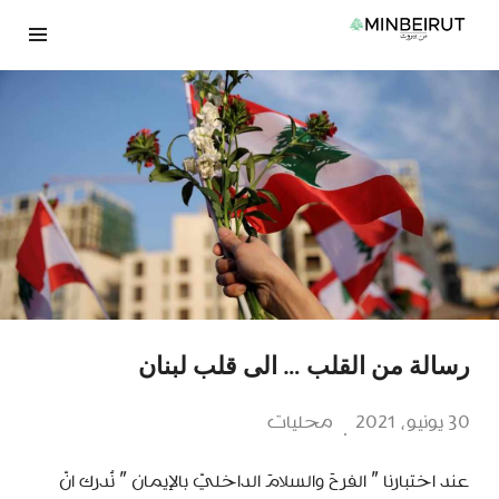
نتقل
لى
لمحتوى
رسالة من القلب … الى قلب لبنان
30 يونيو، 2021
محليات
عند اختبارنا ” الفرحَ والسلامَ الداخليّ بالإيمان ” نُدرك انّ