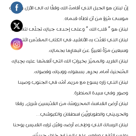
إنّ لبنان هو الجبل الذي أقامهُ الله وقفًا له الى الأزل وحتى
موسى مُنِعَ من أن تطأه قدماه.
لبنان هو ” قلب الله ” وعلى إحدى جبالِه تجلّى لتلاميذه.
لبنان الذي تغنّت به الأناشيد في الكتاب المقدّس اثنتي
وسبعين مرّةً تعبيرًا عن انبهارِها بجمالِه.
لبنان الفريد والمميّز بخيراتِ الله التي أنعمَها عليه بجِبالِه
المُنحنية أمام بحرِه، بسهوله ووديانه وفصوله.
لبنان الذي زاره يسوع مع مريم أمّه في الجنوب وصيدا
وصور وفي سيدة المنطرة.
لبنان أرض القداسة المحروسَة من القدّيسين شربل، رفقا
والحرديني والطوباويَّين اسطفان والكبوشي…
لبنان الرسالة الذي وطِىء أرضه وقبّل ترابه القديس يوحنا
بولس الثاني ورفعه على المذابح خلال حبريّته.