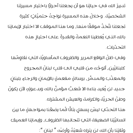
تدبيرَ الله في حياتِنا هو أن يجعلنا أحرارًا باختيار مسيرتنا
الشخصيّة. وخلالَ هذه المسيرة نواجِهُ حتميّاتٍ كثيرة
تجعلنا نتّخذُ موقفًا منها، وما هذا الموقف الا اختبار لإيمانِنا
بالله الذي يُعطينا النعمةَ والقدرةَ على اجتيازِ هذه
التحدّيات.
وفي ظلّ الواقع المرير والظروف المأساويّة التي نقاوِمُها
كلبنانيّين، أتوجّه من قلبي الى قلبِ لبنانَ المجروح
والمعذّب والمدمَّر، برسالةٍ مفعمةٍ بالإيمانِ والرجاءِ بلبنانٍ
جديد لن يُعيد بناءه الا شعبٌ مؤمنٌ بالله وبدعوتِهِ لأن يكونَ
وطنَ الحريّة والكرامة والعيش المشترك.
هذا التحدّي ليسَ بِسهلٍ بتاتًا انّما يضعُنا بمواجهةٍ ما بين
انسانيّتِنا الضعيفة التي تتجاذبها الظروف، وإيمانِنا العميق
وثقتِنا بأن الله لن يترك شعبَهُ وأرضَه ” لبنان “: