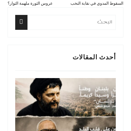
السقوط المدوي في نقابة النخب
عروس الثورة ملهمة الثوار؟
المقال
المق
المقالات
السابق:
التا
البحث
عن:
البحث
أحدث المقالات