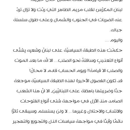
لبنان المكرّس لقلب مريم الطاهر التي ردّت ولا تزال تردّ
عنه الضربات في الجنوب والشمال وعلى طول سلسلة
جباله.
واليوم …
حكمَت هذه الطبقة السياسيّة على لبنانَ وشعبِه بِشتّى
أنواع التعذيبِ وساقتهُ نحو الصلب… الا انّه ما بعد الموت
والصلب الا قيامة!! ويوم الحساب قادم لا محالَ!
قد تكون الفصول الأخيرة لهذه الطبقة السياسيّة موجعة
جدًا وضريبتها باهظة على اللبنانيّين، الا انّ هذا الشعب
الصامد منذ الأزل في مواجهة شتى أنواع الفتوحات
والانتداب والاحتلال وغيرها… لا ولن يستسلم وسيبقى ثائرًا
دائمًا وأبدًا في مواجهة سياسات الذل والتجويع والتهجير