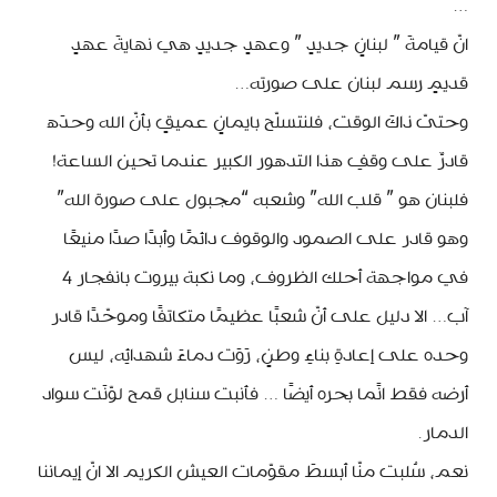
…
انّ قيامةَ ” لبنانٍ جديدٍ ” وعهدٍ جديدٍ هي نهايةَ عهدٍ
قديمٍ رسم لبنان على صورته…
وحتىّ ذاكَ الوقت، فلنتسلّح بايمانٍ عميقٍ بأنّ الله وحدَه
قادرٌ على وقفِ هذا التدهور الكبير عندما تحين الساعة!
فلبنان هو ” قلب الله” وشعبه “مجبول على صورة الله”
وهو قادر على الصمود والوقوف دائمًا وأبدًا صدًا منيعًا
في مواجهة أحلك الظروف، وما نكبة بيروت بانفجار 4
آب… الا دليل على أنّ شعبًا عظيمًا متكاتفًا وموحّدًا قادر
وحده على إعادةِ بناءِ وطنٍ، رَوَت دماءَ شهدائِه، ليس
أرضه فقط انًما بحره أيضًا … فأنبت سنابل قمح لوّنَت سواد
الدمار.
نعم، سُلبت منّا أبسطَ مقوّمات العيش الكريم الا انّ إيماننا