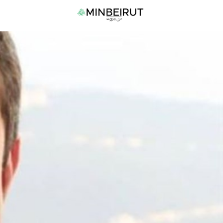
نتقل
القا
لى
الرئي
لمحتوى