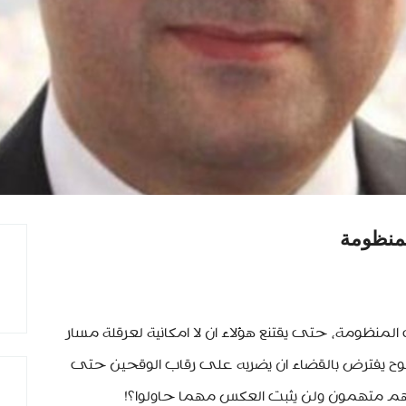
منظومة
ظومة، حتى يقتنع هؤلاء ان لا امكانية لعرقلة مسار
ح يفترض بالقضاء ان يضربه على رقاب الوقحين حتى
 انهم متهمون ولن يثبت العكس مهما حاولوا؟!