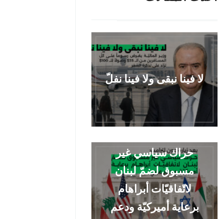
لا فينا نبقى ولا فينا نفلّ
حراك سياسي غير
مسبوق لضمّ لبنان
لاتّفاقيّات أبراهام
برعاية أميركيّة ودعم