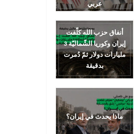
عربي
أنفاق حزب الله كلّفت
إيران وكوريا الشّماليّة 3
مليارات دولار ثمّ دُمرت
بدقيقة
ماذا يحدث في إيران؟