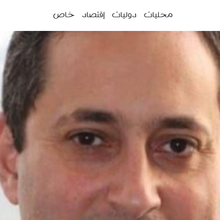
ئمة
محليات
دوليات
إقتصاد
خاص
سية