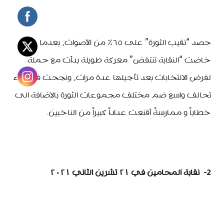
حصد “نقيب الثورة” على ٦٥٪ من الأصوات، بعدما
خاضت “النقابة تنتفض” معركة طويلة بدأت مع حملة
لفرض الانتخابات بعد تأجيلها عدة مرات، ونجحت في بناء
تحالف واسع ضم مختلف مجموعات الثورة بالاضافة الى
خطاباً و ممارسةً أقنعت عداداً كبيراً من الناخبين.
2-
نقابة المحامين في ٢١ تشرين الثاني ٢٠٢١