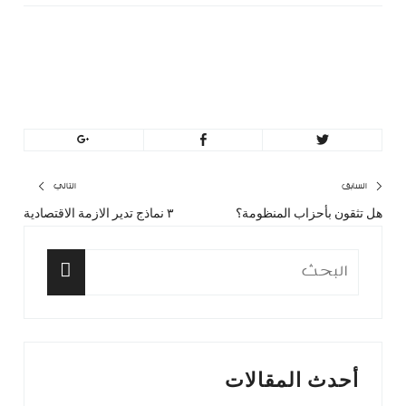
minbeirut
https://minbeirut.com
تصفّح
السابق
التالي
هل تثقون بأحزاب المنظومة؟
٣ نماذج تدير الازمة الاقتصادية
المقال
المق
المقالات
السابق:
التا
البحث
عن:
البحث
أحدث المقالات