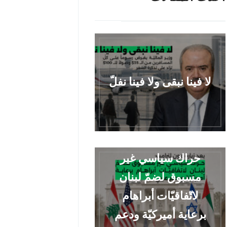
لا فينا نبقى ولا فينا نفلّ
حراك سياسي غير
مسبوق لضمّ لبنان
لاتّفاقيّات أبراهام
برعاية أميركيّة ودعم