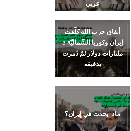
عربي
أنفاق حزب الله كلّفت
إيران وكوريا الشّماليّة 3
مليارات دولار ثمّ دُمرت
بدقيقة
ماذا يحدث في إيران؟