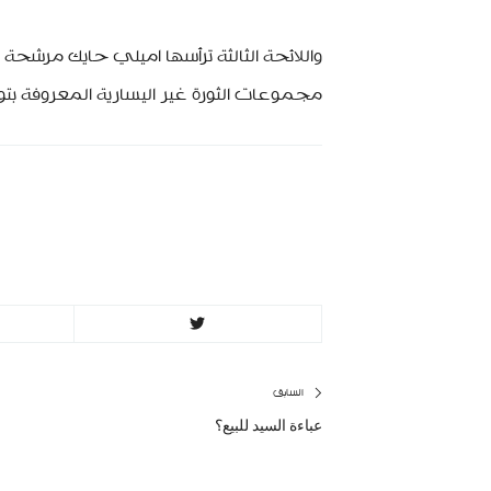
واللائحة الثالثة ترأسها اميلي حايك مرشحة
مجموعات الثورة غير اليسارية المعروفة ب
minbeirut
ttps://minbeirut.com
تصفّح
السابق
عباءة السيد للبيع؟
المقال
المقالات
السابق: