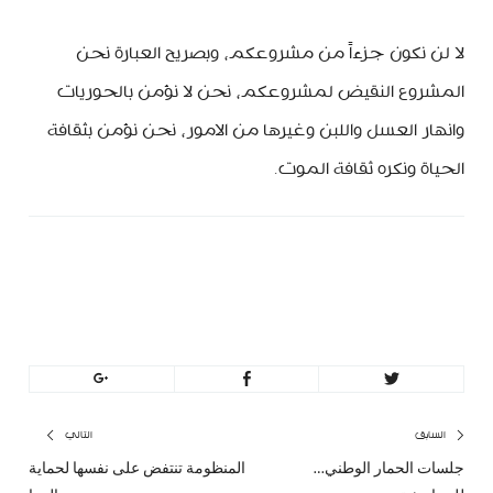
لا لن نكون جزءاً من مشروعكم، وبصريح العبارة نحن
المشروع النقيض لمشروعكم، نحن لا نؤمن بالحوريات
وانهار العسل واللبن وغيرها من الامور، نحن نؤمن بثقافة
الحياة ونكره ثقافة الموت.
minbeirut
https://minbeirut.com
تصفّح
السابق
التالي
جلسات الحمار الوطني…
المنظومة تنتفض على نفسها لحماية
المقال
المق
المقالات