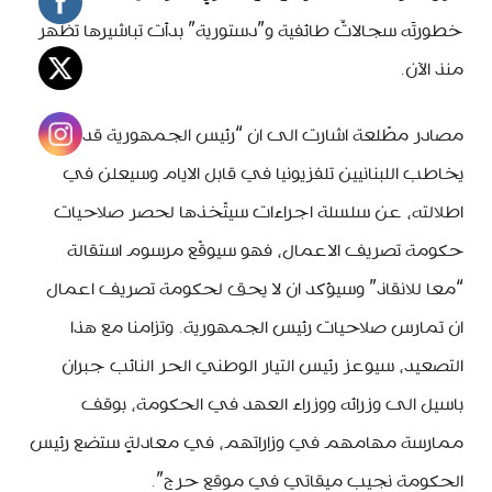
خطورتَه سجالاتٌ طائفية و”دستورية” بدأت تباشيرها تظهر
منذ الآن.
مصادر مطّلعة اشارت الى ان “رئيس الجمهورية قد
يخاطب اللبنانيين تلفزيونيا في قابل الايام وسيعلن في
اطلالته، عن سلسلة اجراءات سيتّخذها لحصر صلاحيات
حكومة تصريف الاعمال، فهو سيوقّع مرسوم استقالة
“معا للانقاذ” وسيؤكد ان لا يحق لحكومة تصريف اعمال
ان تمارس صلاحيات رئيس الجمهورية. وتزامنا مع هذا
التصعيد، سيوعز رئيس التيار الوطني الحر النائب جبران
باسيل الى وزرائه ووزراء العهد في الحكومة، بوقف
ممارسة مهامهم في وزاراتهم، في معادلةٍ ستضع رئيس
الحكومة نجيب ميقاتي في موقع حرج”.