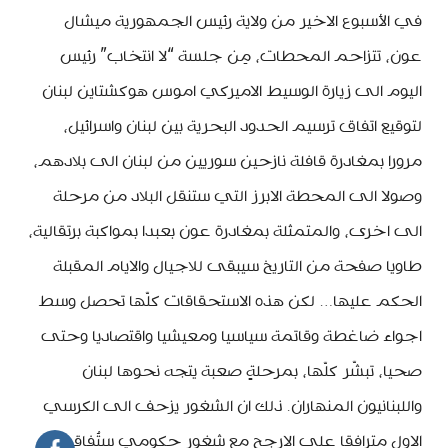
في الأسبوع الاخير من ولاية رئيس الجمهورية ميشال
عون، تتزاحم المحطات، مِن جلسة “لا انتخاب” رئيس
اليوم الى زيارة الوسيط الاميركي اموس هوكشتاين لبنان
لتوقيع اتفاق ترسيم الحدود البحرية بين لبنان واسرائيل،
مرورا بمغادرة قافلة نازحين سوريين من لبنان الى بلادهم،
وصولا الى المحطة الابرز التي ستنقل البلاد من مرحلة
الى اخرى، والمتمثلة بمغادرة عون بعبدا بمواكبة برتقالية،
طاويا صفحة من التاريخ سيبقى للاجيال والايام المقبلة
الحكم عليها… لكن هذه الاستحقاقات كلّها تحصل وسط
اجواء ضاغطة وقاتمة سياسيا ومعيشيا واقتصاديا وحتى
صحيا، تبشّر كلّها، بمرحلةٍ صعبة يتجه نحوها لبنان
واللبنانيون المنهاران. ذلك ان الشغور يزحف الى الكرسي
الاول مترافقا على الارجح مع شغورٍ حكومي ستُفاقم