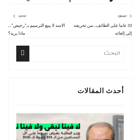
تصفّح
السابق
التالي
33 عاما على الطائف…من تحريفه
الاسد لا يبيع الترسيم بـ”رخيص”…
المقال
المق
المقالات
إلى إلغائه
ماذا يريد؟
السابق:
التا
البحث
عن:
البحث
أحدث المقالات