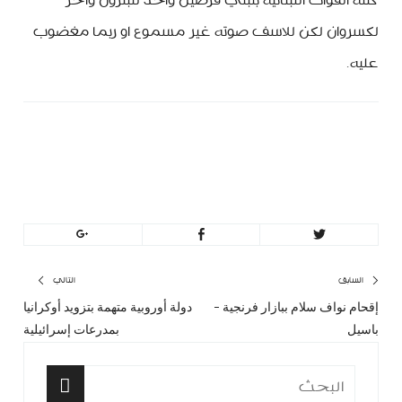
كتلة القوات اللبنانية بتبني قرضين واحد للبترون وآخر
لكسروان لكن للاسف صوته غير مسموع او ربما مغضوب
عليه.
minbeirut
https://minbeirut.com
تصفّح
السابق
التالي
إقحام نواف سلام ببازار فرنجية –
دولة أوروبية متهمة بتزويد أوكرانيا
المقال
المق
المقالات
باسيل
بمدرعات إسرائيلية
السابق:
التا
البحث