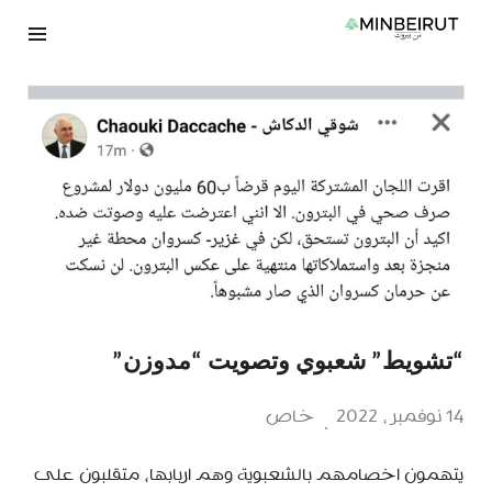
نتقل
لى
لمحتوى
“تشويط” شعبوي وتصويت “مدوزن”
14 نوفمبر، 2022
خاص
يتهمون اخصامهم بالشعبوية وهم اربابها، متقلبون على