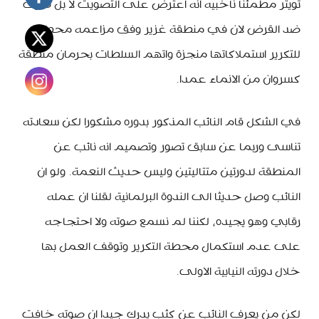
تويتر مطمئنا ناخبيه انه اعترض على التصويت لا بل صوت
ضد القرض لان في منطقة غزير وفق مزاعمه محطة
للتكرير استملاكاتها منجزة واتهم السلطات بحرمان منطقة
كسروان من الانماء عمدا.
في الشكل قام النائب المذكور بدوره مشكورا لكن سعادته
تناسى وربما عن سابق تصور وتصميم انه نائب عن
المنطقة لدورتين متتاليتين وليس حديث النعمة. ولو ان
النائب وصل حديثا الى الندوة البرلمانية لقلنا ان عمله
رقابي وهو يجيده، لكننا لم نسمع صوته ولا احتجاجه
على عدم استكمال محطة التكرير وتوقف العمل بها
خلال دورته النيابية الاولى.
لكن من يعرف النائب عن كثب يدرك جيدا ان صوته خافت