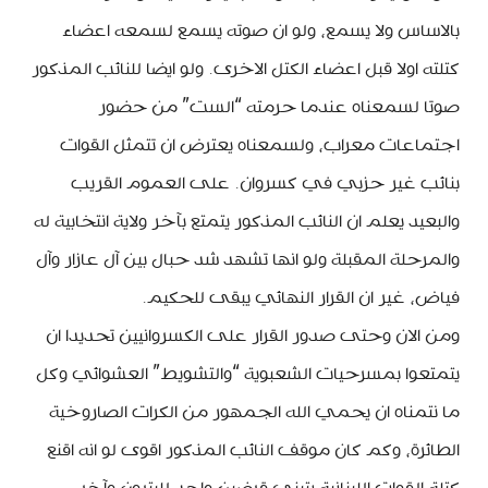
بالاساس ولا يسمع، ولو ان صوته يسمع لسمعه اعضاء
كتلته اولا قبل اعضاء الكتل الاخرى. ولو ايضا للنائب المذكور
صوتا لسمعناه عندما حرمته “الست” من حضور
اجتماعات معراب، ولسمعناه يعترض ان تتمثل القوات
بنائب غير حزبي في كسروان. على العموم القريب
والبعيد يعلم ان النائب المذكور يتمتع بآخر ولاية انتخابية له
والمرحلة المقبلة ولو انها تشهد شد حبال بين آل عازار وآل
فياض، غير ان القرار النهائي يبقى للحكيم.
ومن الان وحتى صدور القرار على الكسروانيين تحديدا ان
يتمتعوا بمسرحيات الشعبوية “والتشويط” العشوائي وكل
ما نتمناه ان يحمي الله الجمهور من الكرات الصاروخية
الطائرة، وكم كان موقف النائب المذكور اقوى لو انه اقنع