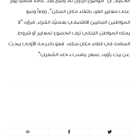
الحكيّم، أنّ “موضوع الزلزال لم يصبح بعد عاملاً أساسياً يؤثّر
على معايير الفرد بانتقاء مكان السكن”، رابطاً وضع
المواطنين اللبنانيين الاقتصادي بعمليّة الشراء، فبرأيه “لا
يملك المواطن اللبناني ترف الخضوع لمعايير أو شروط
السلامة في انتقاء مكان سكنه. فهو بالدرجة الأولى يبحث
عن بيت يأويه، بسعر يناسب دخله الشهري”.
minbeirut
https://minbeirut.com