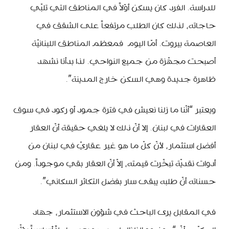
للدراسة. الفرد كان يسكن أوّلاً في المناطق التي تلبّي
حاجاته، لذلك كان الطلب مرتفعاً على الشقق في
العاصمة بيروت. أمّا اليوم فمعظم المناطق اللبنانيّة
أصبحت مجهّزة من جميع النواحي. لذا بدأنا نشهد
ظاهرة جديدة وهي السكن خارج المدينة”.
ويعتبر “أنّنا ما زلنا نعيش في فترة جمود أو ركود في سوق
العقارات في لبنان. إلا أنّ ذلك لا يلغي حقيقة أنّ العقار
أفضل استثمار، لأنّ كلّ ما هو غير عقاريّ في لبنان من
أدوات نقديّة تبخّرت قيمته، إلاّ أنّ العقار بقي موجوداً. ومن
حسناته أنّ طلبه يبقى سار بفضل التكاثر السكاني”.
في المقابل يرى الباحث في شؤون الاستثمار، جهاد