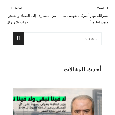
تصفّح
السابق
التالي
نصرالله يتهم أميركا بالفوضى …
من المصارف إلى القضاء والجيش:
المقال
المق
المقالات
ويهدد إقليمياً
الخراب بلا زلزال
السابق:
التا
البحث
عن:
البحث
أحدث المقالات