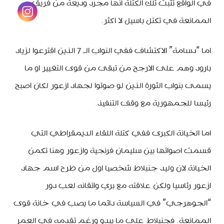
في الواقع تثبت تلك الكتلة انها مجرد وديعة من فريق
الممانعة في تكتل باسيل لا اكثر.
اما “دسامة” الاكتشاف ففي النواب الـ 7 الذين اقترعوا لزياد
بارود وهم على الارجح من تبقى من قوى التغيير او ما
يسمى بنواب الثورة الذين لو صوتوا لجهاد ازعور لكان اصبح
رئيسا للجمهورية مع وقف التنفيذ.
اما الخيانة الكبرى ففي كتلة اللقاء الديمقراطي التي
قسمت اصواتها بين سليمان فرنجية وازعور وهنا تكمن
الخيانة لان وليد جنبلاط شخصيا اول من طرح اسم جهاد
ازعور رئاسيا ولكن علاقته مع بري واتقانه لعب دور
“الجوهرجي” في السياسة دائما ما يصب في خانة قوى
الممانعة. فجنبلاط على ما يبدو ورغم تقدمه في العمر