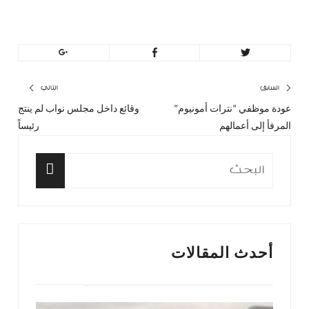
https://minbeirut.com
تصفّح
السابق
التالي
عودة موظفي “نترات أمونيوم”
وقائع داخل مجلس نواب لم ينتج
المقال
المق
المقالات
المرفأ إلى أعمالهم
رئيساً
السابق:
التا
البحث
عن:
البحث
أحدث المقالات