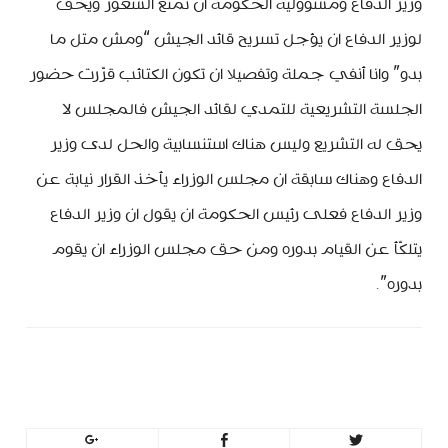
وزير الدفاع ومسؤولية الحكومة ان تمنع الشغور ويحق
لوزير الدفاع ان يؤجل تسريح قائد الجيش “ومش متل ما
بدو” وانا أنفي جملة وتفصيلا ان تكون الكتائب قرّرت حضور
الجلسة التشريعية للتمدي لقائد الجيش فالمجلس لا
يحق له التشريع وليس هناك استنسابية والحل لدى وزير
الدفاع وهناك سابقة ان مجلس الوزراء يأخذ القرار نيابة عن
وزير الدفاع فعلى رئيس الحكومة ان يقول ان وزير الدفاع
يتلكّأ عن القيام بدوره ومن حق مجلس الوزراء ان يقوم
بدوره”.
MinBeirut