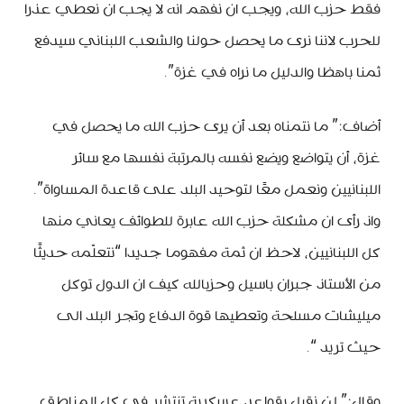
فقط حزب الله، ويجب ان نفهم انه لا يجب ان نعطي عذرا
للحرب لاننا نرى ما يحصل حولنا والشعب اللبناني سيدفع
ثمنا باهظا والدليل ما نراه في غزة”.
أضاف:” ما نتمناه بعد أن يرى حزب الله ما يحصل في
غزة، أن يتواضع ويضع نفسه بالمرتبة نفسها مع سائر
اللبنانيين ونعمل معًا لتوحيد البلد على قاعدة المساواة”.
واذ رأى ان مشكلة حزب الله عابرة للطوائف يعاني منها
كل اللبنانيين، لاحظ ان ثمة مفهوما جديدا “نتعلّمه حديثًا
من الأستاذ جبران باسيل وحزبالله كيف ان الدول توكل
ميليشات مسلحة وتعطيها قوة الدفاع وتجر البلد الى
حيث تريد “.
وقال:” لن نقبل بقواعد عسكرية تنتشر في كل المناطق