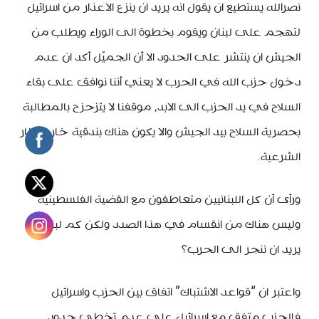
نصرالله يستطيع ان يقول انه يريد ان ينزع الاعذار من اسرائيل
لتهجم على لبنان ويقوم بخطوة الى الوراء ويطلب من
الجيش ان ينتشر على الحدود الا أن الجميّل أكد ان عدم
دخول حزب الله في الحرب لا يعني أننا نوافق على بقاء
السلاح في يد الحزب الى الابد، موقفنا لا يتزحزح بالمطالبة
بحصرية السلاح بيد الجيش والا يكون هناك بندقية خارج اطار
الشرعية.
ورأى أن كل اللبنانيين متعاطفون مع القضية الفلسطينية
وليس هناك من انقسام في هذا الصدد ولكن كم لبناني
يريد ان ننجر الى الحرب؟
واعتبر ان “قواعد الاشتباك” اتفاق بين الحزب واسرائيل
فالحزب متفق مع اسرائيل على عدم تخطي حدود