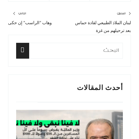
تصفّح
السابق
التالي
لبنان الملاذ الطبيعي لقادة حماس
وهاب “الراسب” إن حكى
المقال
المق
المقالات
بعد ترحيلهم من غزة
السابق:
التا
البحث
عن:
البحث
أحدث المقالات